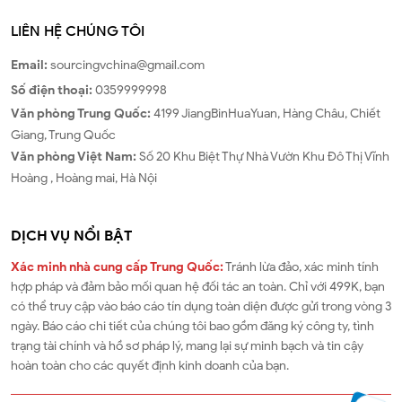
LIÊN HỆ CHÚNG TÔI
Email:
sourcingvchina@gmail.com
Số điện thoại:
0359999998
Văn phòng
Trung Quốc
:
4199 JiangBinHuaYuan, Hàng Châu, Chiết
Giang, Trung Quốc
Văn phòng
Việt Nam
:
Số 20 Khu Biệt Thự Nhà Vườn Khu Đô Thị Vĩnh
Hoàng , Hoàng mai, Hà Nội
DỊCH VỤ NỔI BẬT
Xác minh nhà cung cấp Trung Quốc:
Tránh lừa đảo, xác minh tính
hợp pháp và đảm bảo mối quan hệ đối tác an toàn. Chỉ với 499K, bạn
có thể truy cập vào báo cáo tín dụng toàn diện được gửi trong vòng 3
ngày. Báo cáo chi tiết của chúng tôi bao gồm đăng ký công ty, tình
trạng tài chính và hồ sơ pháp lý, mang lại sự minh bạch và tin cậy
hoàn toàn cho các quyết định kinh doanh của bạn.