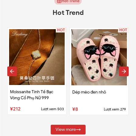
Hot-Trend
Hot Trend
OT
HOT
HOT
Moissanite Tinh Tế Bạc
Dép mèo đen nhỏ
Vòng Cổ Phụ Nữ 999
8
¥212
¥8
Lượt xem
503
Lượt xem
279
View more