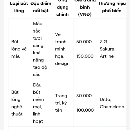
Loại bút
Đặc điểm
Thương hiệu
dụng
bình
lông
nổi bật
phổ biến
chính
(VNĐ)
Mầu
sắc
Vẽ
tươi
Bút
tranh,
50.000
ZIG,
sáng,
lông vẽ
minh
-
Sakura,
khả
màu
họa,
150.000
Artline
năng
design
tạo độ
sâu
Đầu
Bút
bút
Trang
30.000
lông
mềm
Ditto,
trí, ký
-
nghệ
mại,
Chameleon
tên
100.000
thuật
linh
hoạt