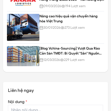
Hàng Trực Tiếp Từ Nhà Máy (Direct-to-
09/03/2026
194
Lượt xem
Factory) Lên Ngôi
Nâng cao hiệu quả vận chuyển hàng
hóa Việt Trung
30/01/2026
273
Lượt xem
[Blog Vchina-Sourcing] Vượt Qua Rào
Cản Sàn TMĐT: Bí Quyết "Săn" Nguồn
Hàng Ngách Tận Xưởng Trung Quốc
12/03/2026
229
Lượt xem
Liên hệ ngay
Nội dung
*