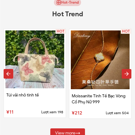
Hot-Trend
Hot Trend
HOT
HOT
Túi vải nhỏ tinh tế
Moissanite Tinh Tế Bạc Vòng
Cổ Phụ Nữ 999
¥11
Lượt xem
198
¥212
Lượt xem
504
View more