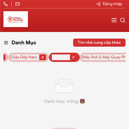
Đăng nhập
Danh Mục
Tìm nhà cung cấp khác
Giày Dép Nam
Đồng Hồ
Máy Ảnh & Máy Quay Phi
0
0
0
Danh mục trống 🐻