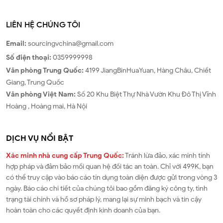
LIÊN HỆ CHÚNG TÔI
Email:
sourcingvchina@gmail.com
Số điện thoại:
0359999998
Văn phòng
Trung Quốc
:
4199 JiangBinHuaYuan, Hàng Châu, Chiết
Giang, Trung Quốc
Văn phòng
Việt Nam
:
Số 20 Khu Biệt Thự Nhà Vườn Khu Đô Thị Vĩnh
Hoàng , Hoàng mai, Hà Nội
DỊCH VỤ NỔI BẬT
Xác minh nhà cung cấp Trung Quốc:
Tránh lừa đảo, xác minh tính
hợp pháp và đảm bảo mối quan hệ đối tác an toàn. Chỉ với 499K, bạn
có thể truy cập vào báo cáo tín dụng toàn diện được gửi trong vòng 3
ngày. Báo cáo chi tiết của chúng tôi bao gồm đăng ký công ty, tình
trạng tài chính và hồ sơ pháp lý, mang lại sự minh bạch và tin cậy
hoàn toàn cho các quyết định kinh doanh của bạn.