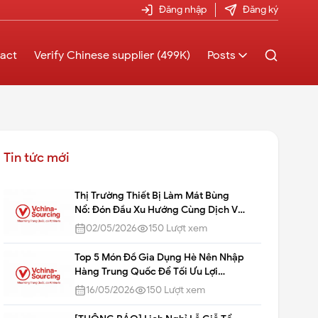
Đăng nhập
Đăng ký
act
Verify Chinese supplier (499K)
Posts
Tin tức mới
Thị Trường Thiết Bị Làm Mát Bùng
Nổ: Đón Đầu Xu Hướng Cùng Dịch Vụ
Sourcing Tận Xưởng Của Vchina-
02/05/2026
150
Lượt xem
Sourcing
Top 5 Món Đồ Gia Dụng Hè Nên Nhập
Hàng Trung Quốc Để Tối Ưu Lợi
Nhuận
16/05/2026
150
Lượt xem