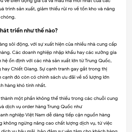
liệu về biến động giá cả và mẫu mã mới nhất của các
 trình sản xuất, giảm thiểu rủi ro về tồn kho và nâng
 chóng.
hát triển như thế nào?
àng sôi động, với sự xuất hiện của nhiều nhà cung cấp
 hàng. Các doanh nghiệp nhập khẩu hay các xưởng gia
 hệ ổn định với các nhà sản xuất lớn từ Trung Quốc,
hay Chiết Giang. Sự cạnh tranh gay gắt trong thị
n cạnh đó còn có chính sách ưu đãi về số lượng lớn
h hàng khó tính nhất.
ở thành một phần không thể thiếu trong các chuỗi cung
và dịch vụ order hàng Trung Quốc như
doanh nghiệp Việt Nam dễ dàng tiếp cận nguồn hàng
g không ngừng nâng cao chất lượng dịch vụ, từ việc
dịch vụ hậu mãi, bảo đảm sự yên tâm cho khách hàng.