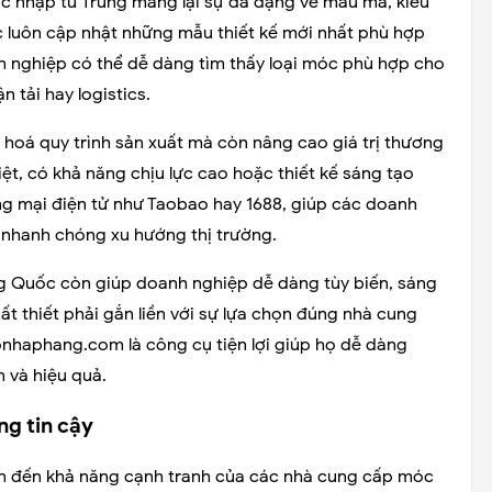
óc nhập từ Trung mang lại sự đa dạng về mẫu mã, kiểu
c luôn cập nhật những mẫu thiết kế mới nhất phù hợp
h nghiệp có thể dễ dàng tìm thấy loại móc phù hợp cho
n tải hay logistics.
 hoá quy trình sản xuất mà còn nâng cao giá trị thương
ệt, có khả năng chịu lực cao hoặc thiết kế sáng tạo
g mại điện tử như Taobao hay 1688, giúp các doanh
 nhanh chóng xu hướng thị trường.
g Quốc còn giúp doanh nghiệp dễ dàng tùy biến, sáng
ất thiết phải gắn liền với sự lựa chọn đúng nhà cung
nhaphang.com là công cụ tiện lợi giúp họ dễ dàng
 và hiệu quả.
ng tin cậy
ịnh đến khả năng cạnh tranh của các nhà cung cấp móc