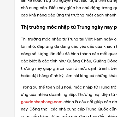
lên kế hoạch dự trù nguyên vật liệu, dựa trên dữ 
nhà cung cấp. Điều này giúp họ chủ động trong quá
cao khả năng đáp ứng thị trường một cách nhanh
Thị trường móc nhập từ Trung ngày nay p
Thị trường móc nhập từ Trung tại Việt Nam ngày c
lớn nhỏ, đáp ứng đa dạng các yêu cầu của khách
công số lượng lớn đều đã hình thành các mối quan
đặc biệt là các tỉnh như Quảng Châu, Quảng Đông 
trường này giúp giá cả luôn ở mức cạnh tranh, bê
hoặc đặt hàng định kỳ, làm hài lòng cả những khác
Trong xu thế toàn cầu hoá, móc nhập từ Trung tr
ứng của nhiều doanh nghiệp. Thương mại điện tử 
gaudonhaphang.com
chính là cầu nối giúp các 
này. Đồng thời, các nhà cung cấp Trung Quốc cũn
cung cấp hàng đúng mẫu mã, đúng hạn đến nhiều 