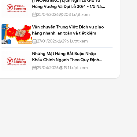
[THÔNG BÁO] Lịch Nghỉ Lễ Giỗ Tổ
Hùng Vương Và Đại Lễ 30/4 - 1/5 Năm
2026 Tại Vchina
25/04/2026
208
Lượt xem
Vận chuyển Trung Việt: Dịch vụ giao
hàng nhanh, an toàn và tiết kiệm
27/01/2026
296
Lượt xem
Những Mặt Hàng Bắt Buộc Nhập
Khẩu Chính Ngạch Theo Quy Định
Mới Nhất
29/04/2026
191
Lượt xem